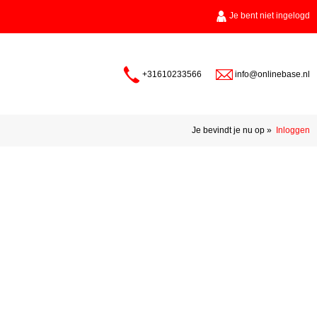
Je bent niet ingelogd
+31610233566
info@onlinebase.nl
Je bevindt je nu op
»
Inloggen